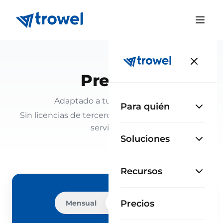
Precios
Adaptado a tus necesidades.
Para quién
Sin licencias de terceros ni mantenimiento de
servidores.
Soluciones
Recursos
Precios
Mensual
Anual
−10%