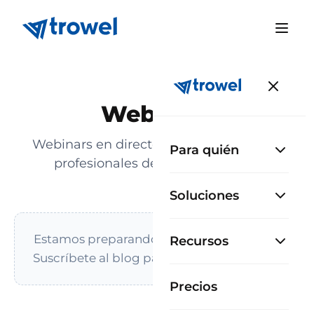
Webinars
Webinars en directo y grabaciones para
Para quién
profesionales de la construcción.
Soluciones
Estamos preparando el próximo webinar.
Recursos
Suscríbete al blog para enterarte primero.
Precios