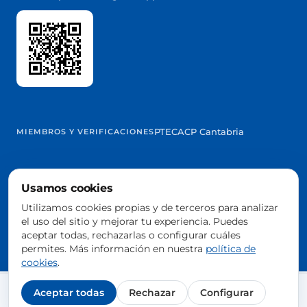
PTEC
ACP Cantabria
MIEMBROS Y VERIFICACIONES
Usamos cookies
@2026 Trowelapp
Utilizamos cookies propias y de terceros para analizar
Aviso legal
Términos y condiciones
Privacidad
Cookies
DPA
el uso del sitio y mejorar tu experiencia. Puedes
Configurar cookies
aceptar todas, rechazarlas o configurar cuáles
Hecho con ❤️ desde España
permites. Más información en nuestra
política de
cookies
.
Aceptar todas
Rechazar
Configurar
Agendar demo gratis