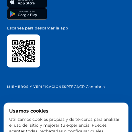
App Store
DISPONIBLE EN
Google Play
Escanea para descargar la app
PTEC
ACP Cantabria
MIEMBROS Y VERIFICACIONES
Usamos cookies
@2026 Trowelapp
Utilizamos cookies propias y de terceros para analizar
Aviso legal
Términos y condiciones
Privacidad
Cookies
DPA
el uso del sitio y mejorar tu experiencia. Puedes
Configurar cookies
aceptar todas, rechazarlas o configurar cuáles