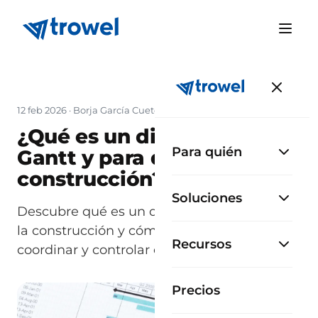
12 feb 2026
·
Borja García Cueto
¿Qué es un diagrama de
Para quién
Gantt y para qué sirve en la
construcción?
Soluciones
Descubre qué es un diagrama de Gantt en
la construcción y cómo ayuda a planear,
Recursos
coordinar y controlar el avance de obra...
Precios