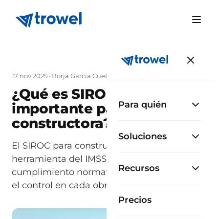
17 nov 2025
·
Borja García Cueto
¿Qué es SIROC y por qué es
Para quién
importante para tu
constructora?
Soluciones
El SIROC para constructoras es la
herramienta del IMSS que garantiza el
Recursos
cumplimiento normativo, la transparencia y
el control en cada obra.
Precios