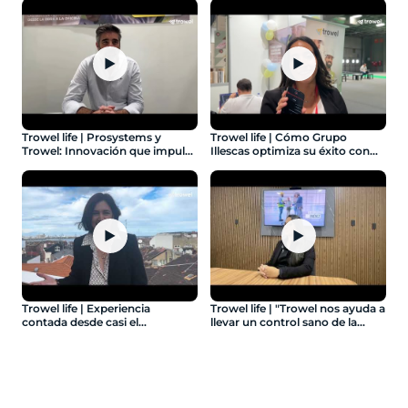
Sierrapando
▶
▶
Trowel life | Prosystems y
Trowel life | Cómo Grupo
Trowel: Innovación que impulsa
Illescas optimiza su éxito con
resultados - Ep.4: Prosystems
Trowel - Ep.5: Grupo Illescas
▶
▶
Trowel life | Experiencia
Trowel life | "Trowel nos ayuda a
contada desde casi el
llevar un control sano de la
nacimiento de Trowel - Ep. 6:
administración" - Ep. 10: Ápice
Insignia