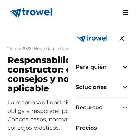
24 nov 2025
·
Borja García Cueto
Responsabilidad civil del
Para quién
constructor: casos,
consejos y normativa
aplicable
Soluciones
La responsabilidad civil del constructor
Recursos
obliga a responder por daños en una obra.
Conoce casos, normativa aplicable y
consejos prácticos.
Precios