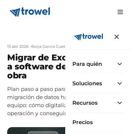
15 abr 2026
·
Borja García Cueto
Migrar de Excel: transición
Para quién
a software de gestión de
obra
Soluciones
Plan paso a paso para dejar Excel. Desde
migración de datos hasta adopción del
Recursos
equipo: cómo digitalizar sin parar la
operación y conseguir ROI rápido.
Precios